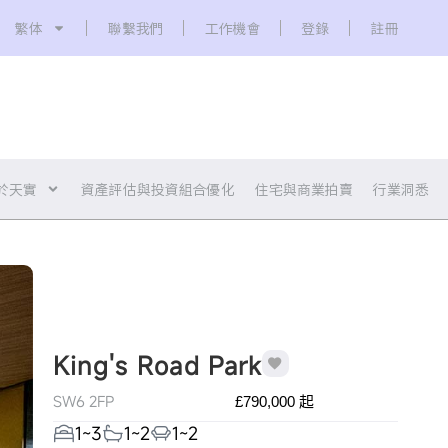
繁体
聯繫我們
工作機會
登錄
註冊
於天實
資產評估與投資組合優化
住宅與商業拍賣
行業洞悉
King's Road Park
SW6 2FP
£790,000 起
1~3
1~2
1~2