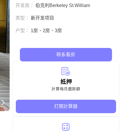
开发商：
伯克利Berkeley St.William
类型：
新开发项目
户型：
1房、2房、3房
联系看房
抵押
計算每月還款額
打開計算器