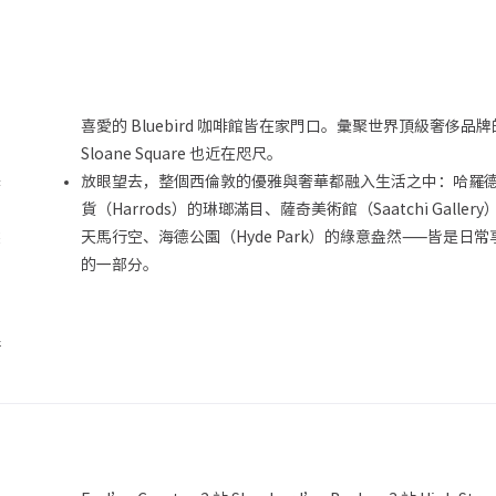
名
喜愛的 Bluebird 咖啡館皆在家門口。彙聚世界頂級奢侈品牌
Sloane Square 也近在咫尺。
舞
放眼望去，整個西倫敦的優雅與奢華都融入生活之中：哈羅
貨（Harrods）的琳瑯滿目、薩奇美術館（Saatchi Gallery
然
天馬行空、海德公園（Hyde Park）的綠意盎然——皆是日常
你
的一部分。
行