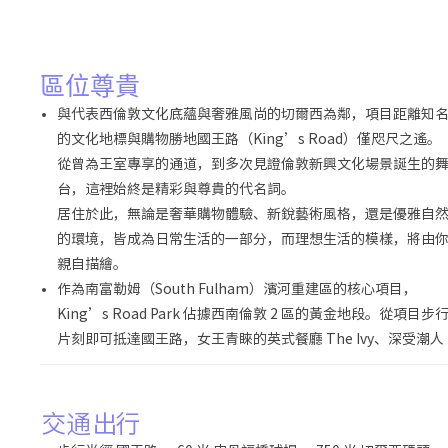
區位尊貴
與代表西倫敦文化底蘊與奢雅風尚的切爾西為鄰，項目距離知
的文化地標與購物勝地國王路（King’s Road）僅咫尺之遙。
從曾為王室專享的通道，到多次見證倫敦新興文化場景誕生的
台，這裡始終是精彩與尊貴的代名詞。
居住於此，無論是奢華購物體驗、新銳藝術風格，還是優雅自
的環境，皆成為日常生活的一部分，而理想生活的模樣，將由
親自描繪。
作為南富勒姆（South Fulham）濱河重建區的核心項目，
King’s Road Park 佔據西南倫敦 2 區的黃金地段。從項目步
片刻即可抵達國王路，女王青睞的英式餐廳 The Ivy、深受潮人
交通出行