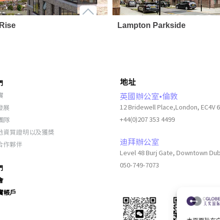
Rise
Lampton Parkside
地址
們
實
英國辦公室•倫敦
發展
12 Bridewell Place,London, EC4V 
團隊
+44(0)207 353 4499
地資質證明以及獲獎
迪拜辦公室
合作夥伴
Level 48 Burj Gate, Downtown Du
050-749-7073
們
會
實帳戶