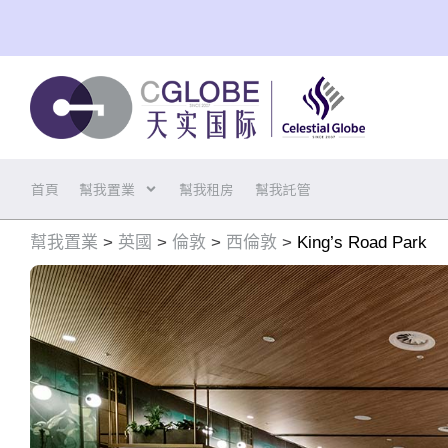
Skip
to
content
首頁
幫我置業
幫我租房
幫我託管
幫我置業
>
英國
>
倫敦
>
西倫敦
>
King’s Road Park