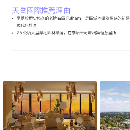
天實國際推薦理由
坐落於歷史悠久的老牌名區 Fulham，是區域內極為稀缺的新建
現代化社區
2.5 公頃大型綠地園林環繞，在泰晤士河畔構築愜意居所