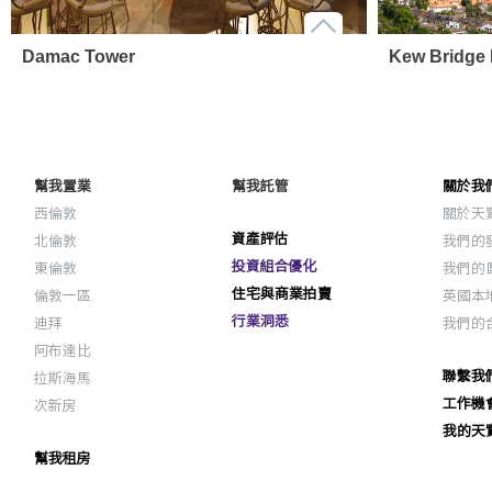
Damac Tower
Kew Bridge 
幫我置業
幫我託管
關於我
西倫敦
關於天
資產評估
北倫敦
我們的
投資組合優化
東倫敦
我們的
住宅與商業拍賣
倫敦一區
英國本
行業洞悉
迪拜
我們的
阿布達比
聯繫我
拉斯海馬
工作機
次新房
我的天
幫我租房