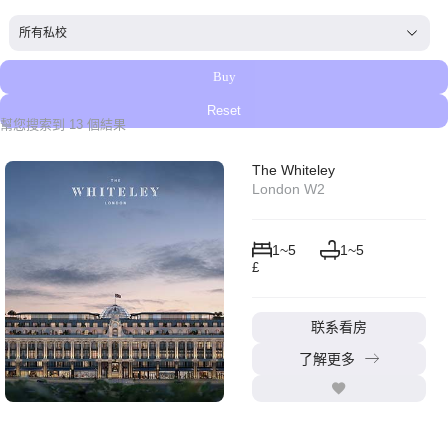
帮我置业_私校下拉工具-繁体
Select content
Select content
Buy
Reset
幫您搜索到 13 個結果
The Whiteley
London W2
1~5
1~5
£
联系看房
了解更多