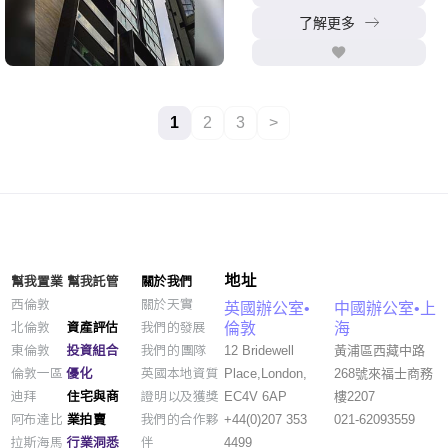
了解更多
1
2
3
>
地址
幫我置業
幫我託管
關於我們
西倫敦
關於天實
英國辦公室•
中國辦公室•上
資產評估
北倫敦
我們的發展
倫敦
海
投資組合
東倫敦
我們的團隊
12 Bridewell
黃浦區西藏中路
優化
倫敦一區
英國本地資質
Place,London,
268號來福士商務
住宅與商
迪拜
證明以及獲獎
EC4V 6AP
樓2207
業拍賣
阿布達比
我們的合作夥
+44(0)207 353
021-62093559
行業洞悉
拉斯海馬
伴
4499