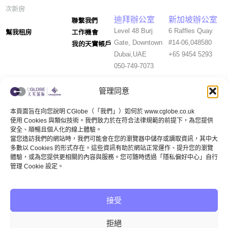
次新房
聯繫我們
迪拜辦公室
新加坡辦公室
幫我租房
工作機會
Level 48 Burj
6 Raffles Quay
我的天實帳戶
Gate, Downtown
#14-06,048580
Dubai,UAE
+65 9454 5293
050-749-7073
管理同意
本頁面旨在向您說明 CGlobe（「我們」）如何於 www.cglobe.co.uk
使用 Cookies 與類似技術。我們致力於在符合法律規範的前提下，為您提供
安全、順暢且個人化的線上體驗。
英國客服
公眾號
國內客服
當您造訪我們的網站時，我們可能會在您的瀏覽器中儲存或讀取資訊，其中大
多數以 Cookies 的形式存在。這些資訊有助於網站正常運作、提升您的瀏覽
體驗，或為您提供更相關的內容與服務。您可隨時透過「隱私偏好中心」自行
管理 Cookie 設定。
視頻號
小紅書
Whats APP
接受
Technical Support by darkeye AD
拒絕