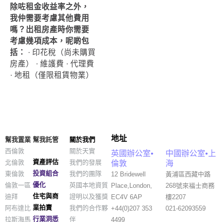
除咗租金收益率之外，
我仲需要考慮其他費用
嗎？出租房產時你需要
考慮幾項成本，呢啲包
括：
· 印花稅（尚未購買
房產） · 維護費 · 代理費
· 地租（僅限租賃物業）
地址
幫我置業
幫我託管
關於我們
西倫敦
關於天實
英國辦公室•
中國辦公室•上
資產評估
北倫敦
我們的發展
倫敦
海
投資組合
東倫敦
我們的團隊
12 Bridewell
黃浦區西藏中路
優化
倫敦一區
英國本地資質
Place,London,
268號來福士商務
住宅與商
迪拜
證明以及獲獎
EC4V 6AP
樓2207
業拍賣
阿布達比
我們的合作夥
+44(0)207 353
021-62093559
行業洞悉
拉斯海馬
伴
4499