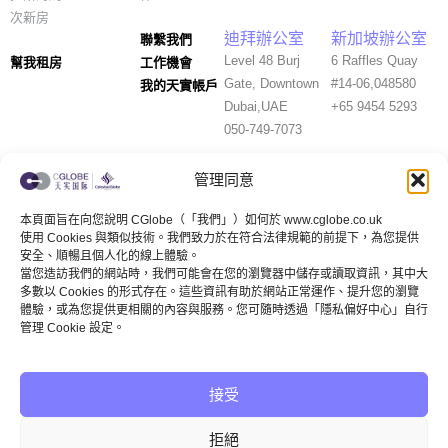
次新房
迪拜辦公室
新加坡辦公室
聯繫我們
Level 48 Burj
6 Raffles Quay
幫我租房
工作機會
Gate, Downtown
#14-06,048580
我的天實帳戶
Dubai,UAE
+65 9454 5293
050-749-7073
管理同意
本頁面旨在向您說明 CGlobe（「我們」）如何於 www.cglobe.co.uk
使用 Cookies 與類似技術。我們致力於在符合法律規範的前提下，為您提供
安全、順暢且個人化的線上體驗。
英國客服
公眾號
國內客服
當您造訪我們的網站時，我們可能會在您的瀏覽器中儲存或讀取資訊，其中大
多數以 Cookies 的形式存在。這些資訊有助於網站正常運作、提升您的瀏覽
體驗，或為您提供更相關的內容與服務。您可隨時透過「隱私偏好中心」自行
管理 Cookie 設定。
視頻號
小紅書
Whats APP
接受
Technical Support by darkeye AD
拒絕