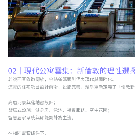
02｜現代公寓雲集：新倫敦的理性選
若說西區象徵傳統，金絲雀碼頭則代表現代與國際化。
這裡的住宅項目設計前衛、設施完善，幾乎重新定義了「倫敦新
高層河景與落地窗設計；
飯店式設施：健身房、泳池、禮賓服務、空中花園；
智慧居家系統與節能設計為主流。
在相同配套條件下，