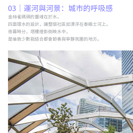
03｜運河與河景：城市的呼吸感
金絲雀碼頭的靈魂在於水。
四面環水的設計，讓整個社區如漂浮在泰晤士河上。
夜幕時分，塔樓燈影倒映水中，
是倫敦少數能結合都會節奏與寧靜氛圍的地方。