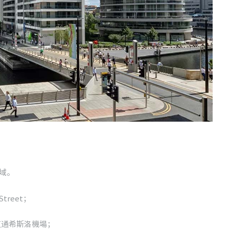
」
區域。
Street；
et，直通希斯洛機場；