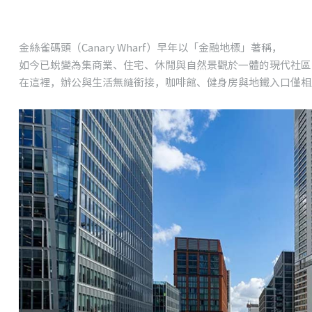
金絲雀碼頭（Canary Wharf）早年以「金融地標」著稱，
如今已蛻變為集商業、住宅、休閒與自然景觀於一體的現代社區
在這裡，辦公與生活無縫銜接，咖啡館、健身房與地鐵入口僅相