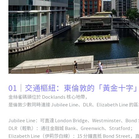
01｜交通樞紐：東倫敦的「黃金十字
金絲雀碼頭位於 Docklands 核心地帶，
是倫敦少數同時連接 Jubilee Line、DLR、Elizabeth Line 的
Jubilee Line：可直達 London Bridge、Westminster、Bond 
DLR（輕軌）：通往金融城 Bank、Greenwich、Stratford；
Elizabeth Line（伊莉莎白線）：15 分鐘直抵 Bond Stre