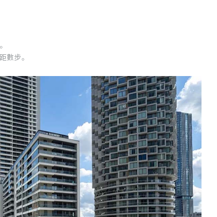
。
距數步。