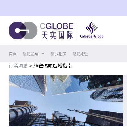
Skip
to
content
首頁
幫我置業
幫我租房
幫我託管
行業洞悉
>
絲雀碼頭區域指南