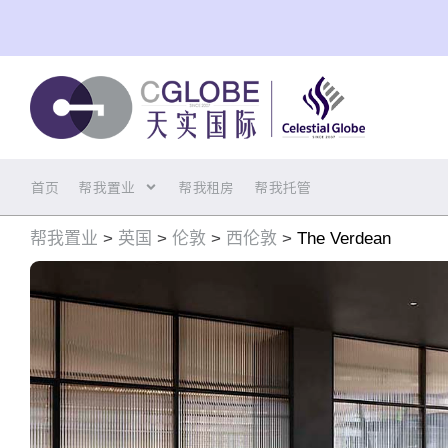
跳
至
内
容
首页
帮我置业
帮我租房
帮我托管
帮我置业
>
英国
>
伦敦
>
西伦敦
>
The Verdean