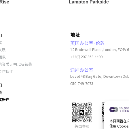
Rise
Lampton Parkside
地址
们
实
英国办公室·伦敦
发展
12 Bridewell Place,London, EC4V 
团队
+44(0)207 353 4499
地资质证明以及获奖
迪拜办公室
合作伙伴
Level 48 Burj Gate, Downtown Du
050-749-7073
们
会
实账户
本頁面旨在向您
英国客服
公众号
使用 Coo