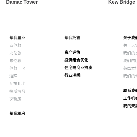
Damac Tower
Kew Bridge 
帮我置业
帮我托管
关于我
西伦敦
关于天
资产评估
北伦敦
我们的
投资组合优化
东伦敦
我们的
住宅与商业拍卖
伦敦一区
英国本
行业洞悉
迪拜
我们的
阿布扎比
联系我
拉斯海马
工作机
次新房
我的天
帮我租房