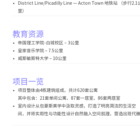
District Line/Picadilly Line — Acton Town 地铁站 （步行2.1
里）
教育资源
帝国理工学院-白城校区 – 3公里
皇家音乐学院 – 7.5公里
威斯敏斯特大学 – 10公里
项目一览
项目整体由4栋建筑组成，共计620套公寓
其中包含：21套单间公寓、87套一居室、86套两居室
室内设计从包豪斯美学中汲取灵感，打造了明亮简洁的生活空
间，并将实用性与功能性设计自然融入空问肌理，营造出现代