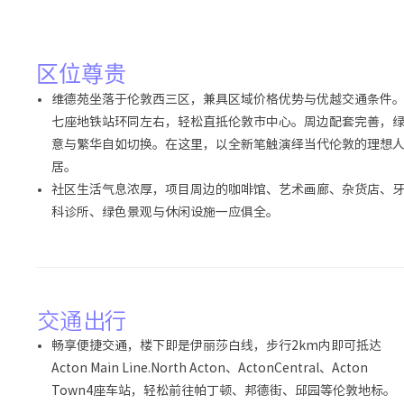
区位尊贵
维德苑坐落于伦敦西三区，兼具区域价格优势与优越交通条件
七座地铁站环同左右，轻松直抵伦敦市中心。周边配套完善，
意与繁华自如切换。在这里，以全新笔触演绎当代伦敦的理想
居。
社区生活气息浓厚，项目周边的咖啡馆、艺术画廊、杂货店、
科诊所、绿色景观与休闲设施一应俱全。
交通出行
畅享便捷交通，楼下即是伊丽莎白线，步行2km内即可抵达
Acton Main Line.North Acton、ActonCentral、Acton
Town4座车站，轻松前往帕丁顿、邦德街、邱园等伦敦地标。