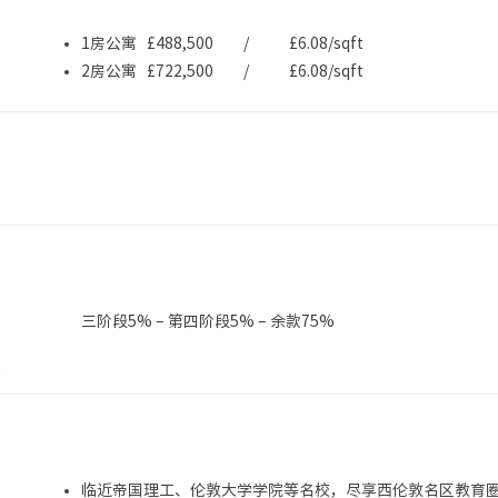
1房公寓 £488,500 / £6.08/sqft
2房公寓 £722,500 / £6.08/sqft
三阶段5% – 第四阶段5% – 余款75%
第
。
临近帝国理工、伦敦大学学院等名校，尽享西伦敦名区教育