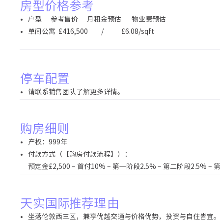
房型价格参考
户型 参考售价 月租金预估 物业费预估
单间公寓 £416,500 / £6.08/sqft
停车配置
请联系销售团队了解更多详情。
购房细则
产权：999年
付款方式（【购房付款流程】）：
预定金£2,500 – 首付10% – 第一阶段2.5% – 第二阶段2.5% – 
天实国际推荐理由
坐落伦敦西三区，兼享优越交通与价格优势，投资与自住皆宜