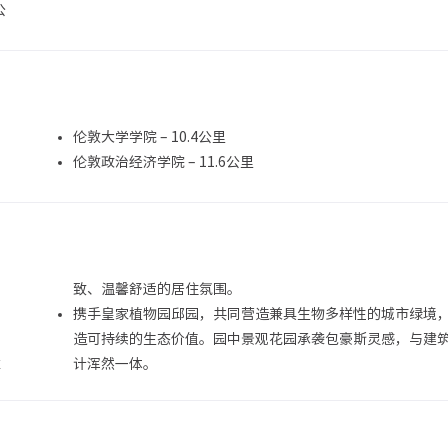
公
伦敦大学学院 – 10.4公里
伦敦政治经济学院 – 11.6公里
致、温馨舒适的居住氛围。
携手皇家植物园邱园，共同营造兼具生物多样性的城市绿境
造可持续的生态价值。园中景观花园承袭包豪斯灵感，与建
雅
计浑然一体。