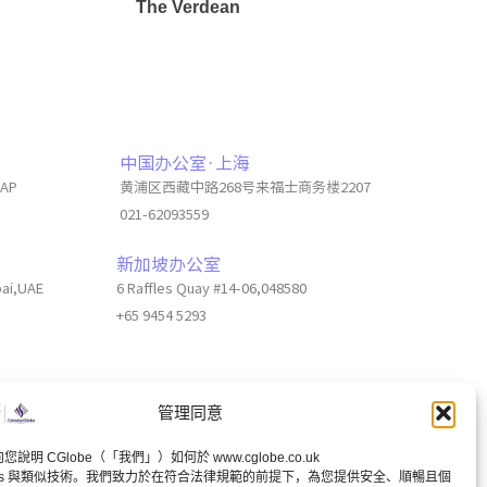
The Verdean
中国办公室·上海
6AP
黄浦区西藏中路268号来福士商务楼2207
021-62093559
新加坡办公室
bai,UAE
6 Raffles Quay #14-06,048580
+65 9454 5293
管理同意
說明 CGlobe（「我們」）如何於 www.cglobe.co.uk
国内客服
视频号
小红书
Whats APP
kies 與類似技術。我們致力於在符合法律規範的前提下，為您提供安全、順暢且個