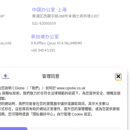
中国办公室·上海
6AP
黄浦区西藏中路268号来福士商务楼2207
021-62093559
新加坡办公室
bai,UAE
6 Raffles Quay #14-06,048580
+65 9454 5293
管理同意
說明 CGlobe（「我們」）如何於 www.cglobe.co.uk
国内客服
视频号
小红书
Whats APP
kies 與類似技術。我們致力於在符合法律規範的前提下，為您提供安全、順暢且個
體驗。
們的網站時，我們可能會在您的瀏覽器中儲存或讀取資訊，其中大多數以
s 的形式存在。這些資訊有助於網站正常運作、提升您的瀏覽體驗，或為您提供更相
Technical Support by darkeye AD
務。您可隨時透過「隱私偏好中心」自行管理 Cookie 設定。