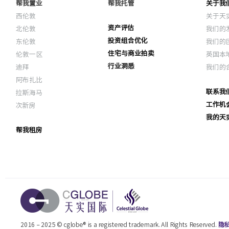
帮我置业
帮我托管
关于我
西伦敦
关于天
资产评估
北伦敦
我们的
投资组合优化
东伦敦
我们的
住宅与商业拍卖
伦敦一区
英国本
行业洞悉
迪拜
我们的
阿布扎比
联系我
拉斯海马
工作机
次新房
我的天
帮我租房
2016 – 2025 © cglobe® is a registered trademark. All Rights Reserved.
隐