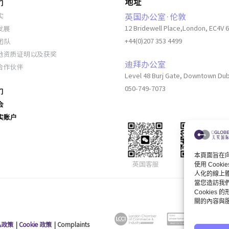
地址
们
实
英国办公室·伦敦
发展
12 Bridewell Place,London, EC4V 
团队
+44(0)207 353 4499
地资质证明以及获奖
迪拜办公室
合作伙伴
Level 48 Burj Gate, Downtown Du
050-749-7073
们
会
实账户
本頁面旨在向您
英国客服
公众号
使用 Coo
人化的線上
當您造訪我
Cookie
關的內容與服
私政策
|
Cookie 政策
| Complaints