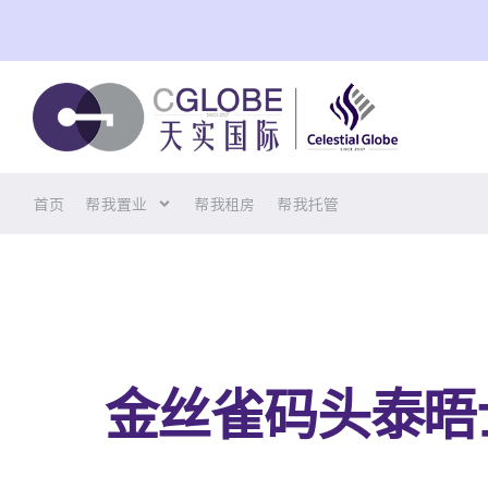
跳
至
内
容
首页
帮我置业
帮我租房
帮我托管
金丝雀码头泰晤