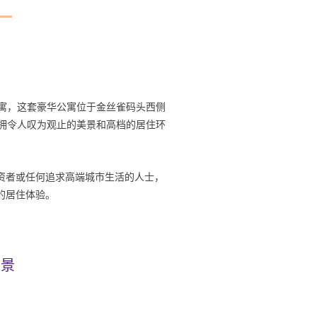
公寓，这套豪华公寓位于金丝雀码头西侧
坐拥令人叹为观止的美景和高档的居住环
资者或任何追求高端城市生活的人士，
的居住体验。
实景