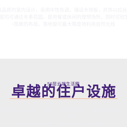
高品质的室内设计，采用中性色调，铺设木地板，并饰以拉
卧室均可通往冬季花园，是用餐或休闲的理想场所，同时可欣
•宽敞的布局，落地窗可最大限度地利用自然光线
56层云端生活圈
卓越的住户设施
于56层的住户健身房，配备一流的健身器材、普拉提区和健身
•私人影院
•可欣赏壮丽天际线景观的Sky Lounge