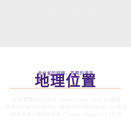
•24小时礼宾服务
•优雅的地毯大堂和安全通道
金丝雀的翅膀，苍鹭的港湾
地理位置
•距离苍鹭码头轻轨站 (Heron Quays DLR) 0.3英里
•距离金丝雀码头地铁站（银禧线和伊丽莎白线）0.5英里
•距离泰晤士快船服务站 (Thames Clippers) 0.3英里