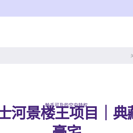
触手可及的空中特权
士河景楼王项目｜典藏 
豪宅